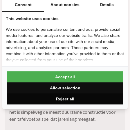
Consent
About cookies
Details
kwestie van wat je gewend bent. Al onze Heemskerk
voetbaltafels zijn voorzien van doorlopende stangen,
This website uses cookies
omdat dat bij de Nederlandse markt past. Via ons
Roberto Sport assortiment
bieden we ook
We use cookies to personalize content and ads, provide social
tafelvoetbaltafels met telescopische stangen aan.
media features, and analyze our website traffic. We also share
information about your use of our site with our social media,
advertising, and analytics partners. These partners may
Gegoten of geschroefde poppen?
combine it with other information you've provided to them or that
Een detail waar veel kopers niet bij stilstaan, maar dat
they've collected from your use of their services.
op de lange termijn het verschil maakt bij een
voetbaltafel. Bij gegoten poppen zitten de spelers vast
op de stang gegoten. Ze kunnen niet los gaan zitten,
Accept all
wankel worden of loslaten door losse schroeven. Bij
Allow selection
geschroefde poppen is dat in theorie wél mogelijk,
vooral bij intensief gebruik. Onze Heemskerk
Reject all
voetbaltafels gebruiken gegoten poppen. Dat is bewust:
het is simpelweg de meest duurzame constructie voor
een tafelvoetbalspel dat jarenlang meegaat.