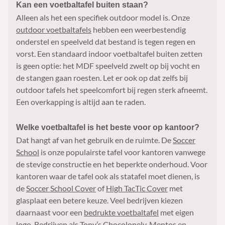
Kan een voetbaltafel buiten staan?
Alleen als het een specifiek outdoor model is. Onze
outdoor voetbaltafels
hebben een weerbestendig
onderstel en speelveld dat bestand is tegen regen en
vorst. Een standaard indoor voetbaltafel buiten zetten
is geen optie: het MDF speelveld zwelt op bij vocht en
de stangen gaan roesten. Let er ook op dat zelfs bij
outdoor tafels het speelcomfort bij regen sterk afneemt.
Een overkapping is altijd aan te raden.
Welke voetbaltafel is het beste voor op kantoor?
Dat hangt af van het gebruik en de ruimte. De
Soccer
School
is onze populairste tafel voor kantoren vanwege
de stevige constructie en het beperkte onderhoud. Voor
kantoren waar de tafel ook als statafel moet dienen, is
de
Soccer School Cover
of
High TacTic Cover
met
glasplaat een betere keuze. Veel bedrijven kiezen
daarnaast voor een
bedrukte voetbaltafel
met eigen
logo. Bedrijven als Tony’s Chocolonely, Mentos en