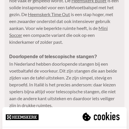
hoe vaak er gespeeld wordt. De
Heemskerk Bullet
is een
solide instapmodel voor een tafelvoetbalspel met het
gezin. De
Heemskerk Time Out
is een stap hoger, met
een zwaarder onderstel dat ook intensiever gebruik
aankan. Voor wie beperkte ruimte heeft, is de
Mini
Soccer
een compacte variant die ook op een
kinderkamer of zolder past.
Doorlopende of telescopische stangen?
In Nederland hebben doorlopende stangen bij een
voetbaltafel de voorkeur. Dit zijn stangen die aan beide
zijden van de tafel uitsteken. Ze zijn simpel, stevig en
beproefd. In Italië is het precies andersom: daar kiezen
spelers bijna altijd voor telescopische stangen, die niet
aan de andere kant uitsteken en daardoor iets veiliger
zijn in drukke ruimtes.
De perceptie in Nederland is dat telescopische stangen
kwetsbaarder zijn. In de praktijk zien we dat niet terug in
klachten of garantiemeldingen. Het is eerder een