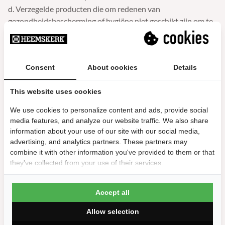
d. Verzegelde producten die om redenen van
gezondheidsbescherming of hygiëne niet geschikt zijn om te
worden teruggezonden en waarvan de verzegeling na
levering is verbroken;
e. Producten die na levering door hun aard onherroepelijk
Consent
About cookies
Details
vermengd zijn met andere producten;
f. Verzegelde audio-, video-opnamen en
This website uses cookies
computerprogrammatuur, waarvan de verzegeling na
levering is verbroken;
We use cookies to personalize content and ads, provide social
g. Kranten, tijdschriften of magazines.
media features, and analyze our website traffic. We also share
information about your use of our site with our social media,
Artikel 11 – De prijs
advertising, and analytics partners. These partners may
11.1 De op de productpagina vermelde prijzen zijn inclusief
combine it with other information you've provided to them or that
btw.
they've collected from your use of their services.
11.2 Gedurende de op de productpagina vermelde
geldigheidsduur van aanbiedingen worden de prijzen van de
Accept all
aangeboden producten niet verhoogd, behalve
prijswijzigingen als gevolg van veranderingen in btw-
Allow selection
tarieven.