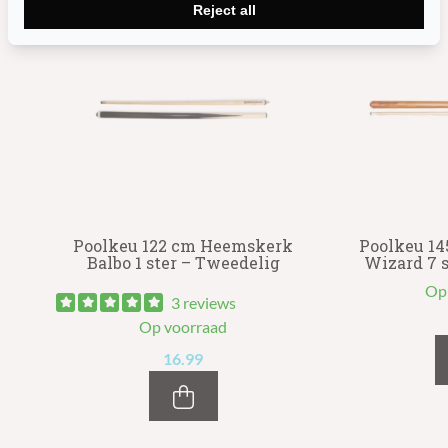
Reject all
k
Poolkeu 122 cm Heemskerk
Poolkeu 1
Balbo 1 ster – Tweedelig
Wizard 7 s
Op
3 reviews
Op voorraad
16.99