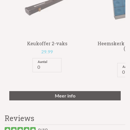
Keukoffer 2-vaks
Heemskerk Bil
(pe
29.99
6
Aantal
Aant
Meer info
Reviews
9/10