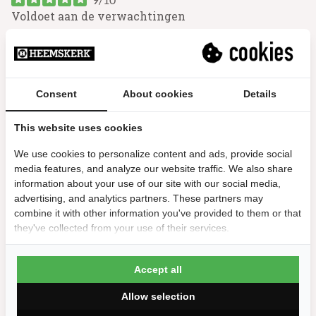
Voldoet aan de verwachtingen
Prima kwaliteit
Kees | 26 mei 2024
Consent
About cookies
Details
2/10
Keu heeft geen gewicht. Niet geschikt als
biljartkeu.
This website uses cookies
Totaal ongeschikt.
We use cookies to personalize content and ads, provide social
Jo | 19 mei 2024
media features, and analyze our website traffic. We also share
information about your use of our site with our social media,
advertising, and analytics partners. These partners may
combine it with other information you've provided to them or that
they've collected from your use of their services.
Accept all
Andere suggesties…
Allow selection