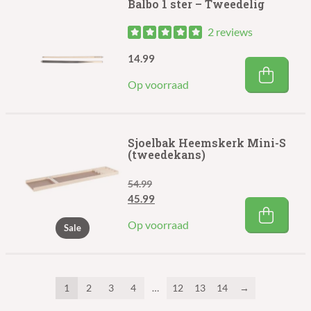
Balbo 1 ster – Tweedelig
2 reviews
14.99
Op voorraad
Sjoelbak Heemskerk Mini-S
(tweedekans)
54.99
Oorspronkelijke
Huidige
45.99
prijs
prijs
Op voorraad
Sale
was:
is:
€54.99.
€45.99.
1
2
3
4
…
12
13
14
→