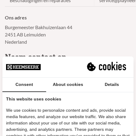
Beschadigingen en reparaties
service@playhee
Ons adres
Burgemeester Bakhuizenlaan 44
2451 AB Leimuiden
Nederland
Neem contact op
Instagram
Dit veld is bedoeld voor validatiedoeleinden en moet niet
Consent
About cookies
Details
worden gewijzigd.
This website uses cookies
Naam
*
We use cookies to personalize content and ads, provide social
media features, and analyze our website traffic. We also share
information about your use of our site with our social media,
E-mailadres
*
advertising, and analytics partners. These partners may
combine it with other information you've provided to them or that