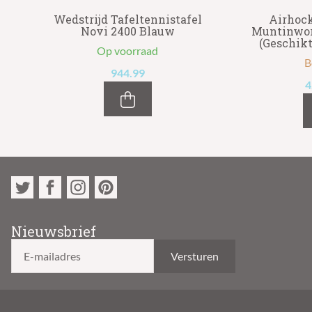
er
Wedstrijd Tafeltennistafel
Airhock
Novi 2400 Blauw
Muntinwor
(Geschikt
Op voorraad
B
944.99
4
Nieuwsbrief
E-mailadres