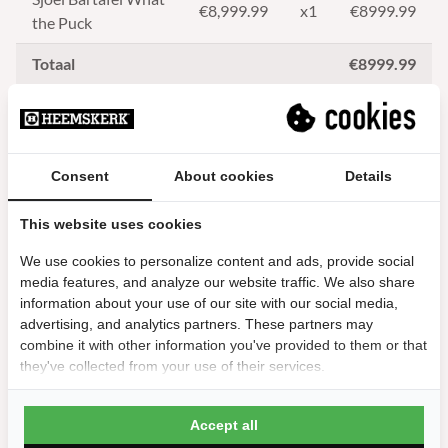
€
8,999.99
x1
€8999.99
the Puck
Totaal
€8999.99
€8999.99
Consent
About cookies
Details
Door het succes, is er een langere levertijd. Verwachte
levering binnen 6 tot 8 weken.
This website uses cookies
Aantal
Toevoegen aan
We use cookies to personalize content and ads, provide social
winkelwagen
media features, and analyze our website traffic. We also share
information about your use of our site with our social media,
Garantie: 2 Jaar fabrieksgarantie
advertising, and analytics partners. These partners may
Levering: Dit artikel wordt standaard gratis afgeleverd
combine it with other information you've provided to them or that
they've collected from your use of their services.
Automatische scores en snelle doorloop
Hogere besteding per gast
Accept all
Bewezen omzetmaker voor horeca