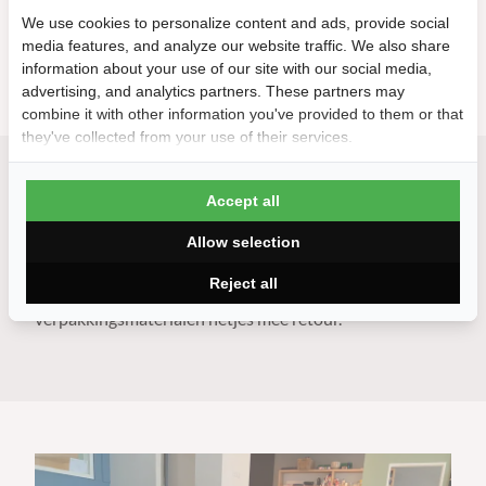
We use cookies to personalize content and ads, provide social
media features, and analyze our website traffic. We also share
information about your use of our site with our social media,
advertising, and analytics partners. These partners may
combine it with other information you've provided to them or that
they've collected from your use of their services.
Liever direct spelen zonder gedoe?
Accept all
Zie je op tegen de montage? Geen zorgen.
Kies voor
Allow selection
onze Montageservice
. Onze vakmensen zetten de tafel
Reject all
speelklaar voor je neer en nemen alle
verpakkingsmaterialen netjes mee retour.