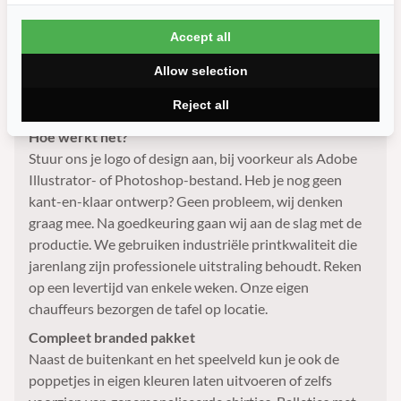
plaats van in een la te verdwijnen. Marketingmanagers
bij grote merken bestellen ze voor kantoor, showroom
Accept all
of klantevents. Merken als Chupa Chups, Jumbo, DHL,
Ajax Foundation en HEMA gingen je al voor. Ook als
Allow selection
kleinere ondernemer kun je jouw merk letterlijk in het
Reject all
spel brengen. Bestellen kan al vanaf één stuk.
Hoe werkt het?
Stuur ons je logo of design aan, bij voorkeur als Adobe
Illustrator- of Photoshop-bestand. Heb je nog geen
kant-en-klaar ontwerp? Geen probleem, wij denken
graag mee. Na goedkeuring gaan wij aan de slag met de
productie. We gebruiken industriële printkwaliteit die
jarenlang zijn professionele uitstraling behoudt. Reken
op een levertijd van enkele weken. Onze eigen
chauffeurs bezorgen de tafel op locatie.
Compleet branded pakket
Naast de buitenkant en het speelveld kun je ook de
poppetjes in eigen kleuren laten uitvoeren of zelfs