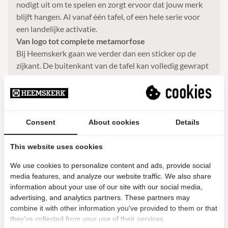
nodigt uit om te spelen en zorgt ervoor dat jouw merk
blijft hangen. Al vanaf één tafel, of een hele serie voor
een landelijke activatie.
Van logo tot complete metamorfose
Bij Heemskerk gaan we verder dan een sticker op de
zijkant. De buitenkant van de tafel kan volledig gewrapt
worden met jouw design. Het speelveld kan in jouw
bedrijfskleuren, met logo in de middencirkel of een
compleet eigen ontwerp. Zelfs de poppetjes en balletjes
kunnen worden aangepast. Van een enkel logo tot een
Consent
About cookies
Details
totale transformatie: alles is mogelijk.
Populair bij bureaus, merken en ondernemers
This website uses cookies
Reclame- en marketingbureaus gebruiken bedrukte
We use cookies to personalize content and ads, provide social
voetbaltafels als interactieve activatie op beurzen en
media features, and analyze our website traffic. We also share
evenementen. Niemand loopt door zonder even te
information about your use of our site with our social media,
spelen, en dat levert waardevolle standtijd op.
advertising, and analytics partners. These partners may
Incentive- en promotiebedrijven zetten ze in als
combine it with other information you've provided to them or that
premium weggevers die dagelijks gebruikt worden, in
they've collected from your use of their services.