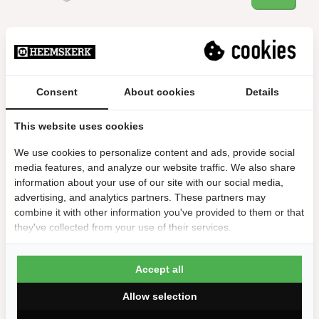
Voetbaltafel Roberto Sport
College Pro Cover Blauw
Consent
About cookies
Details
1,119.99
This website uses cookies
Bestellen
We use cookies to personalize content and ads, provide social
media features, and analyze our website traffic. We also share
information about your use of our site with our social media,
advertising, and analytics partners. These partners may
Voetbaltafel Roberto Sport
College Pro Grijs
combine it with other information you've provided to them or that
they've collected from your use of their services.
869.99
Bestellen
Accept all
Allow selection