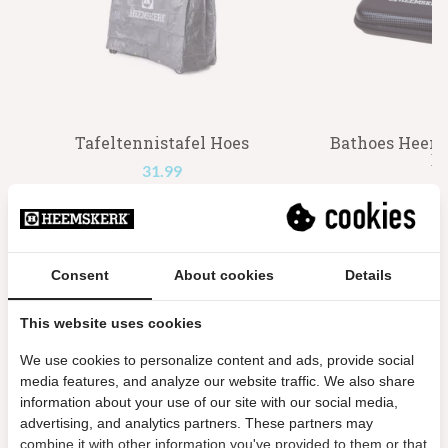
Tafeltennistafel Hoes
Bathoes Heem
B
31.99
1
Aantal
Aant
Consent
About cookies
Details
Meer info
This website uses cookies
We use cookies to personalize content and ads, provide social
media features, and analyze our website traffic. We also share
Reviews
information about your use of our site with our social media,
advertising, and analytics partners. These partners may
9/10
combine it with other information you've provided to them or that