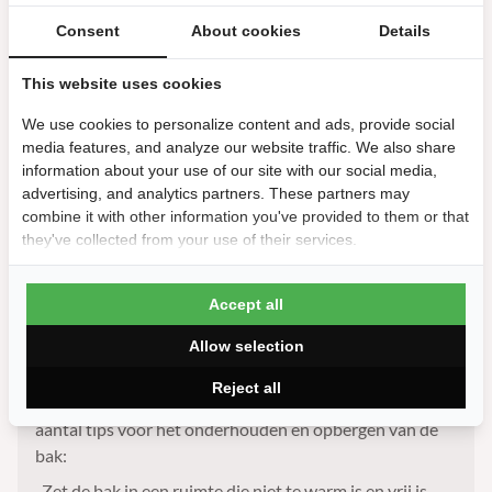
Afdekplankje voor
sjoelbakken
Consent
About cookies
Details
3.99
This website uses cookies
Bestellen
We use cookies to personalize content and ads, provide social
media features, and analyze our website traffic. We also share
information about your use of our site with our social media,
advertising, and analytics partners. These partners may
combine it with other information you've provided to them or that
they've collected from your use of their services.
Om te kunnen sjoelen heb je niet veel nodig. Een
sjoelbak
en sjoelstenen zijn al genoeg. Toch zijn er een
aantal sjoel accessoires die het oud-Hollandse spelletje
Accept all
nóg leuker kunnen maken!
Allow selection
De
sjoelbak
is bijna onmisbaar in Nederlandse
huishoudens. En omdat je natuurlijk zo lang mogelijk
Reject all
wilt kunnen genieten van je sjoelbak hebben we een
aantal tips voor het onderhouden en opbergen van de
bak:
-Zet de bak in een ruimte die niet te warm is en vrij is