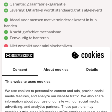
Garantie: 2 Jaar fabrieksgarantie
Levering: Dit artikel wordt standaard gratis afgeleverd
Ideaal voor mensen met verminderde kracht in hun
handen
Krachtig afschiet mechanisme
Eenvoudig te hanteren
Niet geschikt voor mini sjoelschijven
De sjoelkatapult wordt exclusief sjoelschijven geleverd
Consent
About cookies
Details
Meer info
This website uses cookies
We use cookies to personalize content and ads, provide social
media features, and analyze our website traffic. We also share
information about your use of our site with our social media,
Gerelateerde producten
advertising, and analytics partners. These partners may
combine it with other information you've provided to them or that