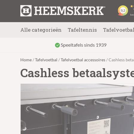
Alle categorieën
Tafeltennis
Tafelvoetba
Speeltafels sinds 1939
Home
/
Tafelvoetbal
/
Tafelvoetbal accessoires
/ Cashless beta
Cashless betaalsyst