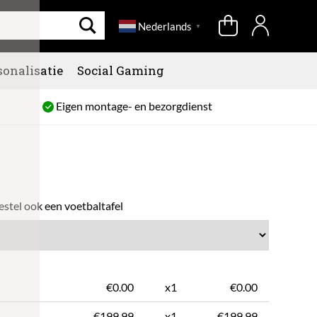
Nederlands
▼
sonalisatie
Social Gaming
Eigen montage- en bezorgdienst
estel ook een voetbaltafel
€0.00
x1
€0.00
€
199.99
x1
€199.99