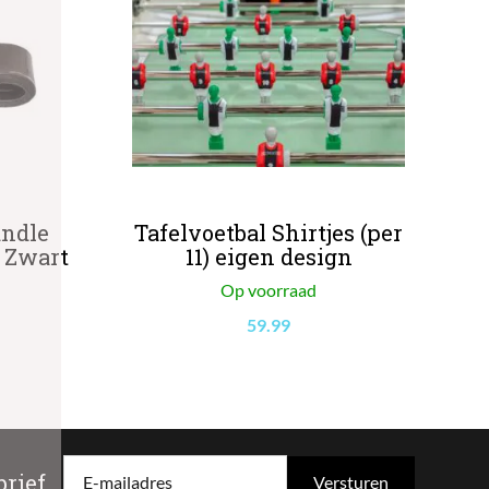
andle
Tafelvoetbal Shirtjes (per
– Zwart
11) eigen design
Op voorraad
59.99
rief
E-mailadres