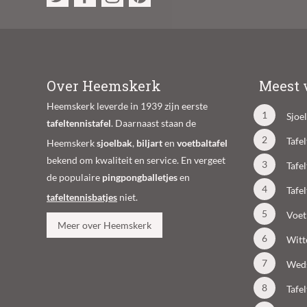
Over Heemskerk
Meest 
Heemskerk leverde in 1939 zijn eerste
Sjoe
tafeltennistafel
. Daarnaast staan de
Tafe
Heemskerk
sjoelbak
,
biljart
en
voetbaltafel
bekend om kwaliteit en service. En vergeet
Tafe
de populaire
pingpongballetjes
en
Tafe
tafeltennisbatjes
niet.
Voet
Meer over Heemskerk
Witt
Weds
Tafe