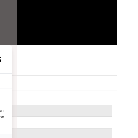
on
ion