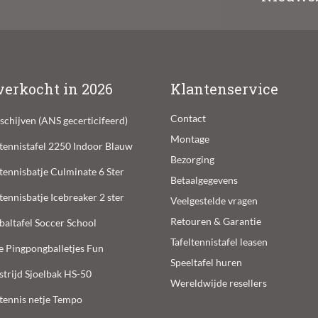
verkocht in 2026
Klantenservice
Contact
lschijven (ANS gecerticifeerd)
Montage
ltennistafel 2250 Indoor Blauw
Bezorging
ltennisbatje Culminate 6 Ster
Betaalgegevens
ltennisbatje Icebreaker 2 ster
Veelgestelde vragen
Retouren & Garantie
baltafel Soccer School
Tafeltennistafel leasen
e Pingpongballetjes Fun
Speeltafel huren
trijd Sjoelbak HS-50
Wereldwijde resellers
ltennis netje Tempo