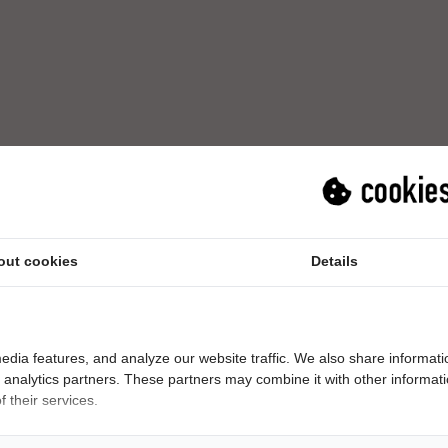
out cookies
Details
8716623241103
edia features, and analyze our website traffic. We also share informati
Metaal
d analytics partners. These partners may combine it with other informat
Zilver
 their services.
Heemskerk