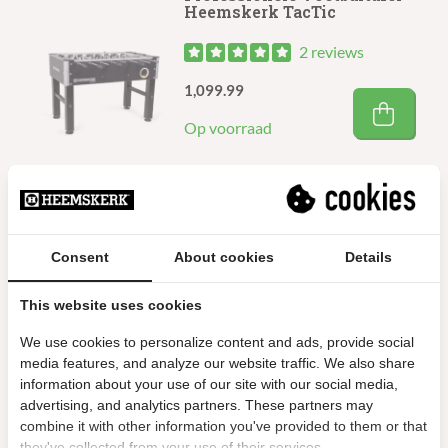
Heemskerk TacTic
2 reviews
1,099.99
Op voorraad
Voetbaltafel High TacTic
Cover (Geschikt voor
Cashless)
Consent
About cookies
Details
1,499.99
This website uses cookies
Op voorraad
We use cookies to personalize content and ads, provide social
media features, and analyze our website traffic. We also share
information about your use of our site with our social media,
advertising, and analytics partners. These partners may
Voetbaltafel High TacTic
Dome (Geschikt voor
combine it with other information you've provided to them or that
Cashless)
they've collected from your use of their services.