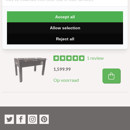
1,799.99
Accept all
Op voorraad
Allow selection
Reject all
Voetbaltafel King Pro NTVB
1 review
1,599.99
Op voorraad