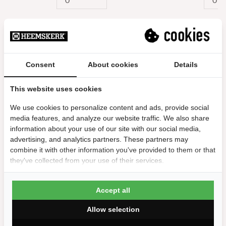
Meer info
Consent
About cookies
Details
Reviews
This website uses cookies
8/10
We use cookies to personalize content and ads, provide social
prima batjes
media features, and analyze our website traffic. We also share
prima batjes
information about your use of our site with our social media,
advertising, and analytics partners. These partners may
Sabine | 13 februari 2024
combine it with other information you've provided to them or that
they've collected from your use of their services.
Accept all
Allow selection