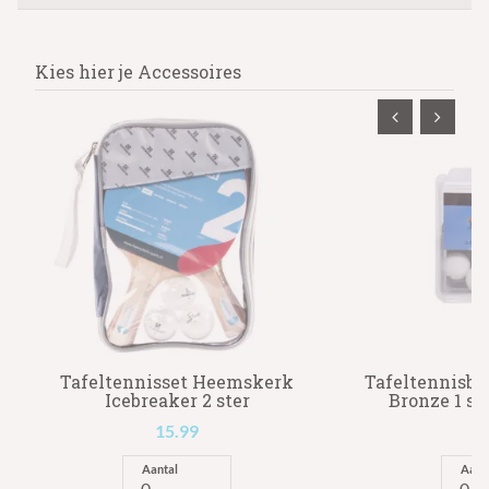
Kies hier je Accessoires
Tafeltennisset Heemskerk
Tafeltennisb
Icebreaker 2 ster
Bronze 1 ste
15.99
1
Aantal
Aant