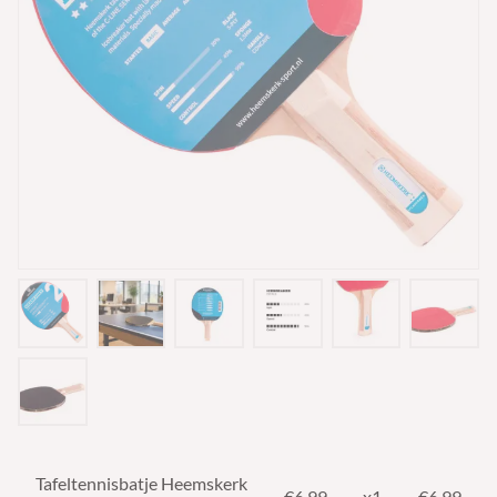
Tafeltennisbatje Heemskerk
€
6.99
x1
€6.99