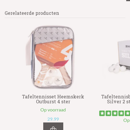
Gerelateerde producten
rk
Tafeltennisset Heemskerk
Tafeltennis
Outburst 4 ster
Silver 2 s
Op voorraad
29.99
Op