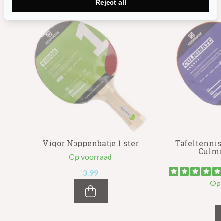
Andere suggesties…
Reject all
rk
Vigor Noppenbatje 1 ster
Tafeltenni
Culmi
Op voorraad
3.99
Op