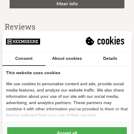
Meer info
Reviews
10/10
Hoop op een fijn batje met extra spinmogelijkheden.
Net ontvangen
Consent
About cookies
Details
Ron Vos | 9 juli 2024
This website uses cookies
10/10
We use cookies to personalize content and ads, provide social
Mooie ervaring
media features, and analyze our website traffic. We also share
Als amateur-/vrijetijdspeler blij verrast hoe fijn ik met dit
information about your use of our site with our social media,
batje overweg kan en hoe veel meer effect aan de bal mee te
advertising, and analytics partners. These partners may
combine it with other information you've provided to them or that
geven is.
they've collected from your use of their services.
D.B.A. | 14 februari 2024
Accept all