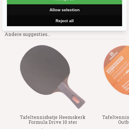
Allow selection
Reject all
Andere suggesties…
rk
Tafeltennisbatje Heemskerk
Tafeltenni
Formula Drive 10 ster
Outb