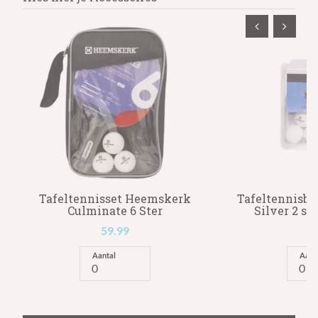
Tafeltennisset Heemskerk
Tafeltennisb
Culminate 6 Ster
Silver 2 ste
59.99
1
Aantal
Aant