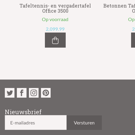
k
Tafeltennis- en vergadertafel
Betonnen Taf
Office 3500
O
Op voorraad
Op
2,099.99
2
Nieuwsbrief
E-mailadres