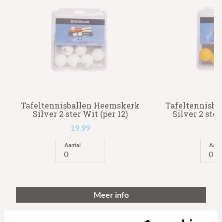
Tafeltennisballen Heemskerk
Tafeltennisb
Silver 2 ster Wit (per 12)
Silver 2 ster
19.99
1
Aantal
Aant
Meer info