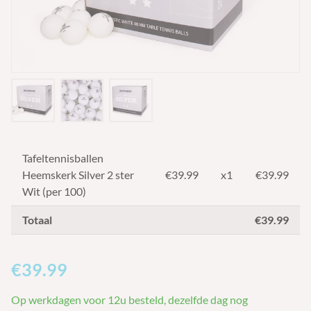
Tafeltennisballen
Heemskerk Silver 2 ster
€
39.99
x1
€39.99
Wit (per 100)
Totaal
€39.99
€39.99
Op werkdagen voor 12u besteld, dezelfde dag nog