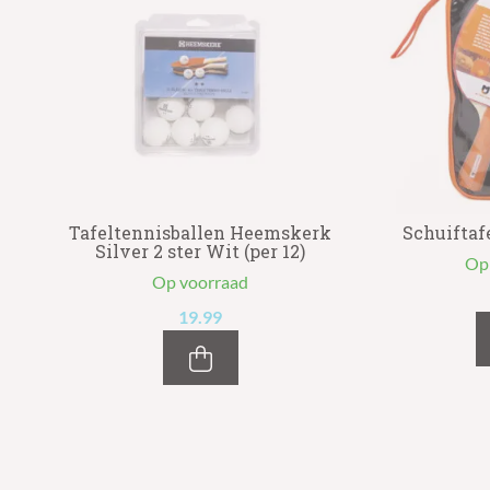
l
Tafeltennisballen Heemskerk
Schuiftaf
Silver 2 ster Wit (per 12)
Op
Op voorraad
19.99