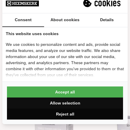
Reviews
10/10
Consent
About cookies
Details
nvt
prima prijs/kwaliteit
This website uses cookies
Jogchem | 15 december 2025
We use cookies to personalize content and ads, provide social
media features, and analyze our website traffic. We also share
information about your use of our site with our social media,
advertising, and analytics partners. These partners may
combine it with other information you've provided to them or that
they've collected from your use of their services.
Andere suggesties…
Accept all
Allow selection
Reject all