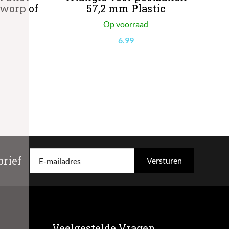
worp of
57,2 mm Plastic
Op voorraad
6.99
rief
E-mailadres
Veelgestelde Vragen