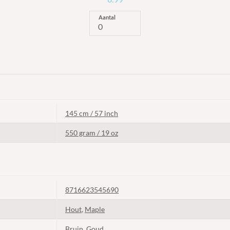
Aantal
145 cm / 57 inch
550 gram / 19 oz
8716623545690
Hout
,
Maple
Bruin
,
Goud