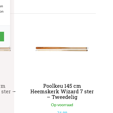
on
ion
cm
Poolkeu 145 cm
ster –
Heemskerk Wizard 7 ster
– Tweedelig
Op voorraad
74.99