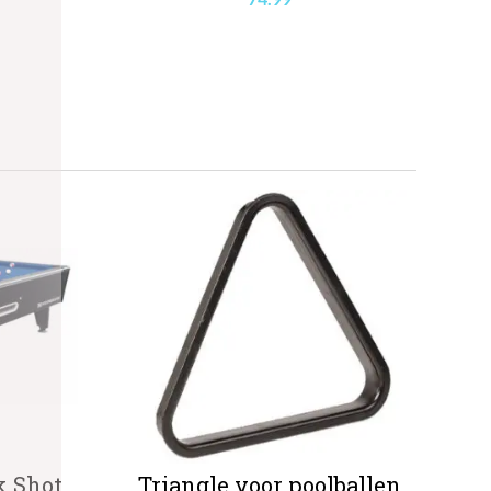
k Shot
Triangle voor poolballen