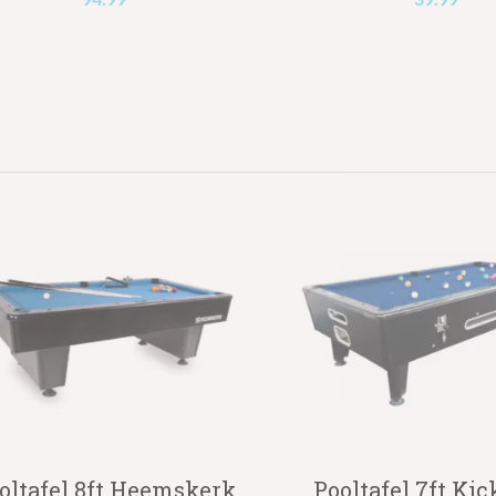
oltafel 8ft Heemskerk
Pooltafel 7ft Kic