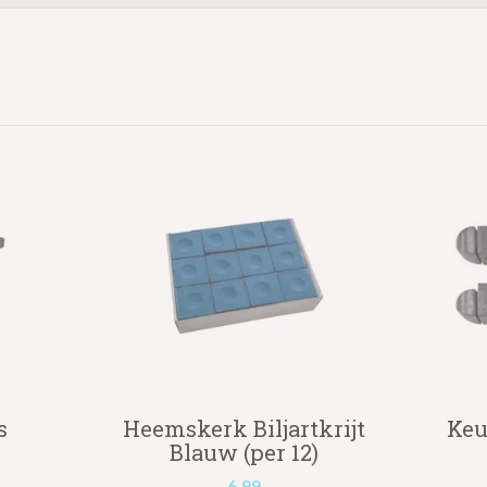
s
Heemskerk Biljartkrijt
Keu
Blauw (per 12)
6.99