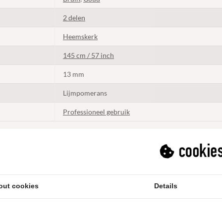
2 delen
Heemskerk
145 cm / 57 inch
13 mm
Lijmpomerans
Professioneel gebruik
1 Jaar fabrieksgarantie
Boven 50 euro gratis verzending
out cookies
Details