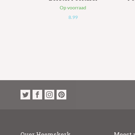
Op voorraad
8.99
Over Heemskerk
Meest 