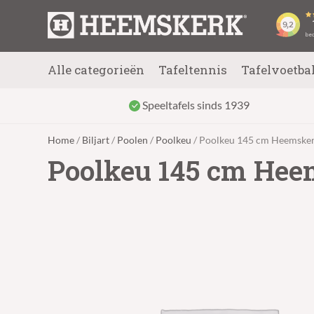
Alle categorieën
Tafeltennis
Tafelvoetba
Speeltafels sinds 1939
Home
/
Biljart
/
Poolen
/
Poolkeu
/ Poolkeu 145 cm Heemskerk
Poolkeu 145 cm Heem