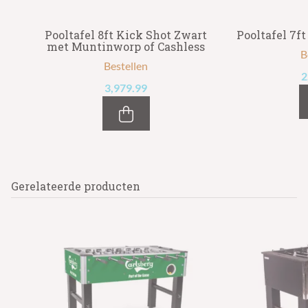
rt
Pooltafel 8ft Kick Shot Zwart
Pooltafel 7f
ss
met Muntinworp of Cashless
B
Bestellen
2
3,979.99
Gerelateerde producten