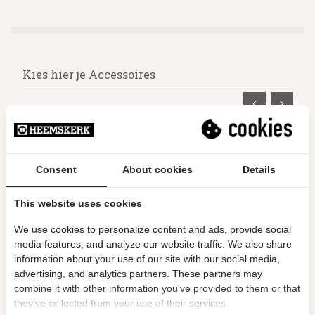
Kies hier je Accessoires
Consent
About cookies
Details
This website uses cookies
We use cookies to personalize content and ads, provide social
media features, and analyze our website traffic. We also share
information about your use of our site with our social media,
Biljart afdekzeil 7 ft
Poolballen A
advertising, and analytics partners. These partners may
Pr
combine it with other information you've provided to them or that
20.99
they've collected from your use of their services.
16