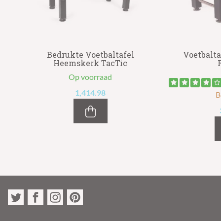
l
Bedrukte Voetbaltafel
Voetbalt
Heemskerk TacTic
Op voorraad
1,414.98
B