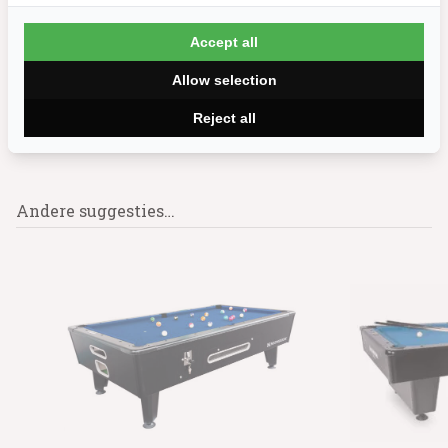
Aantal
Aant
Accept all
Allow selection
Reject all
Meer info
Andere suggesties…