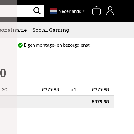
Nederlands
▼
sonalisatie
Social Gaming
Eigen montage- en bezorgdienst
30
S-30
€
379.98
x1
€379.98
€379.98