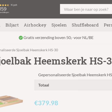
l
Biljart
Airhockey
Sjoelen
Shuffleboard
Per
Gratis verzending boven 50,- voor NL/BE
naliseerde Sjoelbak Heemskerk HS-30
Sjoelbak Heemskerk HS-
Gepersonaliseerde Sjoelbak Heemskerk H
Totaal
€379.98