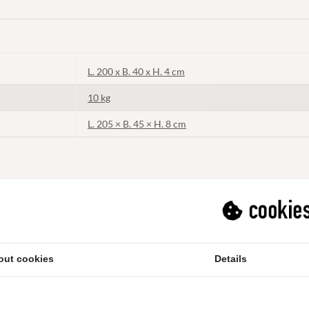
L. 200 x B. 40 x H. 4 cm
10 kg
L. 205 × B. 45 × H. 8 cm
Nee
Sjoelbak
Bedrijfsmatig
out cookies
Details
Hout
Bruin