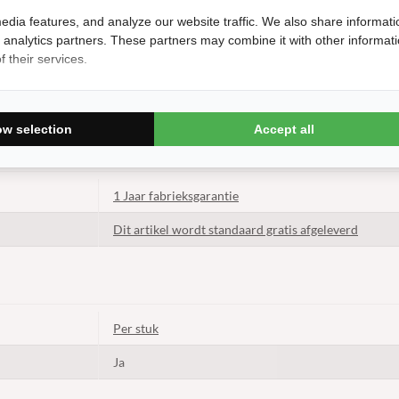
edia features, and analyze our website traffic. We also share informati
Heemskerk
d analytics partners. These partners may combine it with other informat
 their services.
Gelaagd hout
Bedrijfsmatig gebruik
ow selection
Accept all
1 Jaar fabrieksgarantie
Dit artikel wordt standaard gratis afgeleverd
Per stuk
Ja