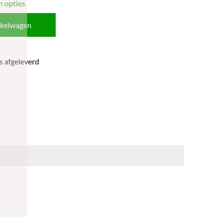
n opties
nkelwagen
s afgeleverd