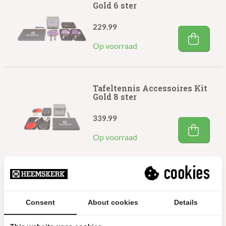
Gold 6 ster
229.99
Op voorraad
Tafeltennis Accessoires Kit
Gold 8 ster
339.99
Op voorraad
Vigor Noppenbatje 1 ster
3.99
Consent
About cookies
Details
Op voorraad