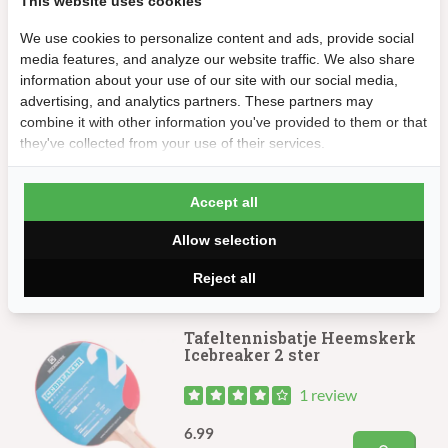
This website uses cookies
We use cookies to personalize content and ads, provide social
media features, and analyze our website traffic. We also share
information about your use of our site with our social media,
advertising, and analytics partners. These partners may
Tafeltennisset Heemskerk
combine it with other information you've provided to them or that
Vigor 1 ster
they've collected from your use of their services.
9.99
Accept all
Op voorraad
Allow selection
Reject all
Tafeltennisbatje Heemskerk
Icebreaker 2 ster
1 review
6.99