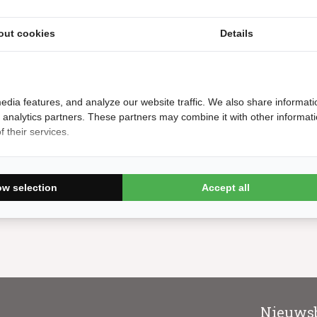
out cookies
Details
edia features, and analyze our website traffic. We also share informati
d analytics partners. These partners may combine it with other informat
altafel Roberto Sport
 their services.
Torino Vintage
Bestellen
ow selection
Accept all
1,699.99
Nieuwsb