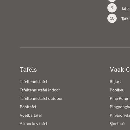
Tafe
Tafe
Tafels
Vaak G
Tafeltennistafel
Biljart
Tafeltennistafel indoor
Poolkeu
Tafeltennistafel outdoor
Ping Pong
Pooltafel
Pingpongba
Voetbaltafel
Pingpongta
Airhockey tafel
Sjoelbak