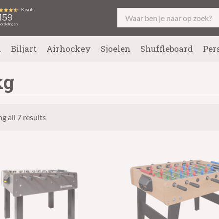
l
Biljart
Airhockey
Sjoelen
Shuffleboard
Per
kg
g all 7 results