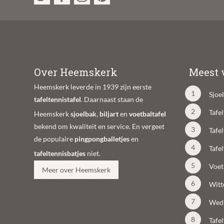
Over Heemskerk
Meest 
Heemskerk leverde in 1939 zijn eerste
Sjoe
tafeltennistafel
. Daarnaast staan de
Tafe
Heemskerk
sjoelbak
,
biljart
en
voetbaltafel
bekend om kwaliteit en service. En vergeet
Tafe
de populaire
pingpongballetjes
en
Tafe
tafeltennisbatjes
niet.
Voet
Meer over Heemskerk
Witt
Weds
Tafe