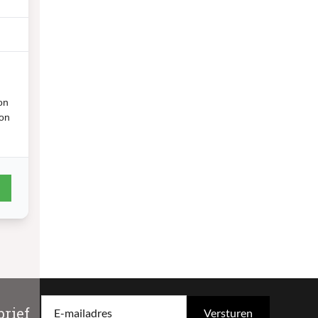
on
ion
rief
E-mailadres