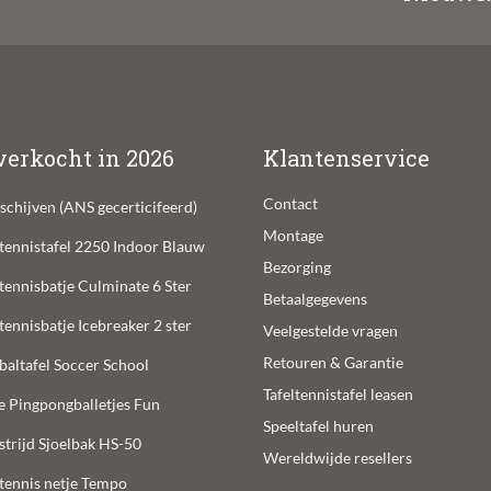
verkocht in 2026
Klantenservice
Contact
lschijven (ANS gecerticifeerd)
Montage
ltennistafel 2250 Indoor Blauw
Bezorging
ltennisbatje Culminate 6 Ster
Betaalgegevens
ltennisbatje Icebreaker 2 ster
Veelgestelde vragen
Retouren & Garantie
baltafel Soccer School
Tafeltennistafel leasen
e Pingpongballetjes Fun
Speeltafel huren
trijd Sjoelbak HS-50
Wereldwijde resellers
ltennis netje Tempo