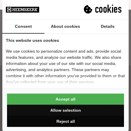
Consent
About cookies
Details
Nieuwsbrief
This website uses cookies
E-mailadres
We use cookies to personalize content and ads, provide social
media features, and analyze our website traffic. We also share
information about your use of our site with our social media,
advertising, and analytics partners. These partners may
combine it with other information you've provided to them or that
they've collected from your use of their services.
Klantenservice
Accept all
Contact
Montage
Allow selection
Bezorging
Betaalgegevens
Reject all
Veelgestelde vragen