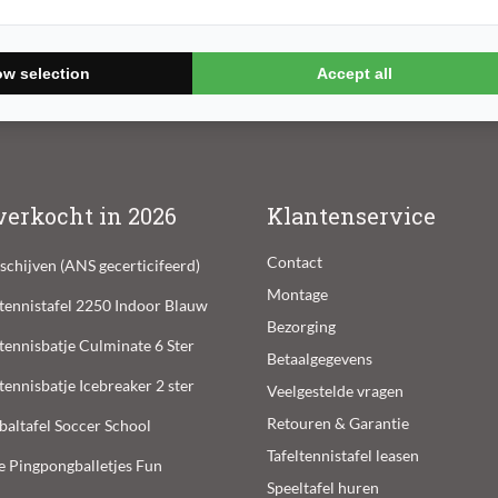
Nieuwsb
ow selection
Accept all
verkocht in 2026
Klantenservice
Contact
lschijven (ANS gecerticifeerd)
Montage
ltennistafel 2250 Indoor Blauw
Bezorging
ltennisbatje Culminate 6 Ster
Betaalgegevens
ltennisbatje Icebreaker 2 ster
Veelgestelde vragen
Retouren & Garantie
baltafel Soccer School
Tafeltennistafel leasen
e Pingpongballetjes Fun
Speeltafel huren