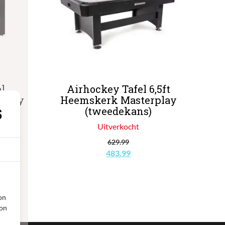
l
Airhockey Tafel 6,5ft
mplay
Heemskerk Masterplay
(tweedekans)
Uitverkocht
629.99
jke
ge
Oorspronkelijke
Huidige
483.99
prijs
prijs
was:
is:
99.
€629.99.
€483.99.
on
ion