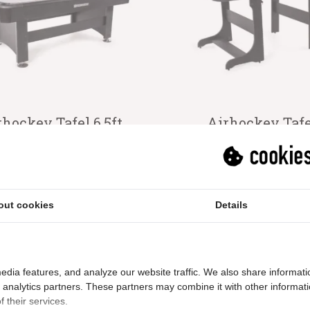
rhockey Tafel 6,5ft
Airhockey Tafe
mskerk Masterplay
Inklapbaar 5ft Sli
(tweedekans)
Uitverkocht
1 review
199.99
Op voorraad
out cookies
Details
Oorspronkeli
Huidi
181.99
629.99
prijs
prijs
was:
is:
€199.99.
€181.
edia features, and analyze our website traffic. We also share informati
d analytics partners. These partners may combine it with other informat
 their services.