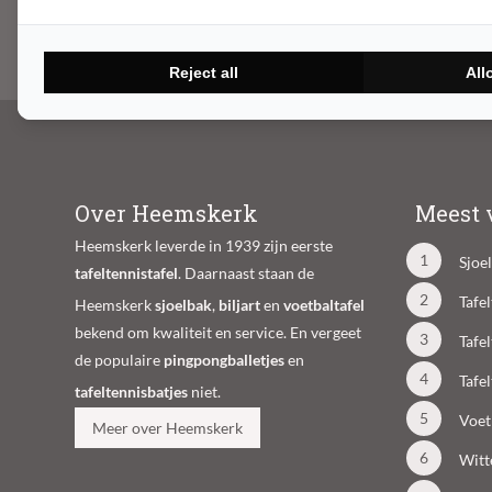
Reject all
All
Over Heemskerk
Meest 
Heemskerk leverde in 1939 zijn eerste
Sjoe
tafeltennistafel
. Daarnaast staan de
Tafe
Heemskerk
sjoelbak
,
biljart
en
voetbaltafel
bekend om kwaliteit en service. En vergeet
Tafe
de populaire
pingpongballetjes
en
Tafe
tafeltennisbatjes
niet.
Voet
Meer over Heemskerk
Witt