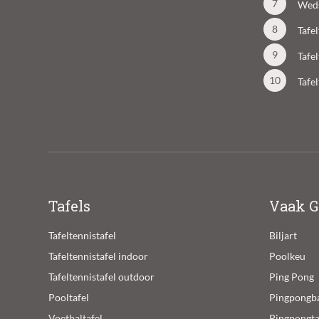
Weds
Tafe
Tafe
Tafe
Tafels
Vaak G
Tafeltennistafel
Biljart
Tafeltennistafel indoor
Poolkeu
Tafeltennistafel outdoor
Ping Pong
Pooltafel
Pingpongba
Voetbaltafel
Pingpongta