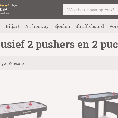
l
Biljart
Airhockey
Sjoelen
Shuffleboard
Per
lusief 2 pushers en 2 pu
g all 6 results