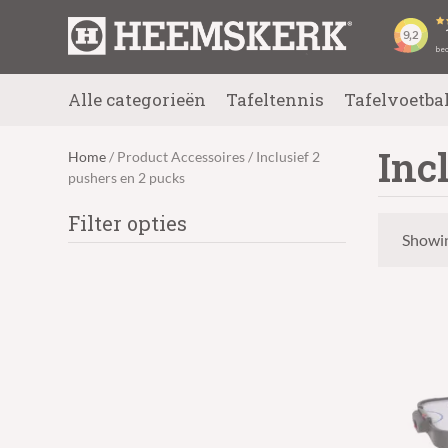
Alle categorieën
Tafeltennis
Tafelvoetba
Inc
Home
/ Product Accessoires / Inclusief 2
pushers en 2 pucks
Filter opties
Showin