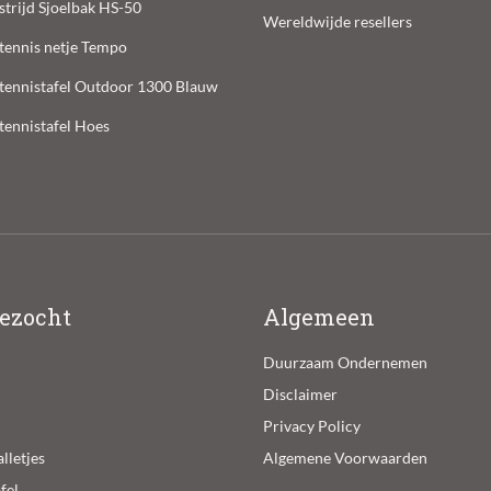
trijd Sjoelbak HS-50
Wereldwijde resellers
ltennis netje Tempo
ltennistafel Outdoor 1300 Blauw
ltennistafel Hoes
ezocht
Algemeen
Duurzaam Ondernemen
Disclaimer
Privacy Policy
lletjes
Algemene Voorwaarden
fel