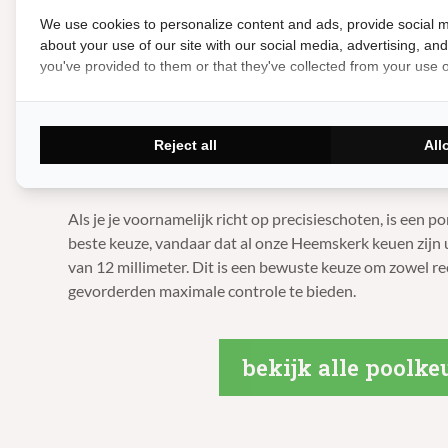
Diameter van de pomerans
We use cookies to personalize content and ads, provide social m
about your use of our site with our social media, advertising, an
De diameter van de pomerans van de poolkeu is ook bela
you've provided to them or that they've collected from your use of
juiste keu voor jouw pooltafel. De meest voorkomende
van een poolkeu is 12 millimeter, maar 13 millimeter ka
dat een smallere tip beter is voor het spelen van precisi
Reject all
All
pomerans beter is voor het spelen van stootballen. Spele
ervaren vaak dat een smallere tip meer controle geeft.
Als je je voornamelijk richt op precisieschoten, is een 
beste keuze, vandaar dat al onze Heemskerk keuen zijn
van 12 millimeter. Dit is een bewuste keuze om zowel rec
gevorderden maximale controle te bieden.
bekijk alle poolke