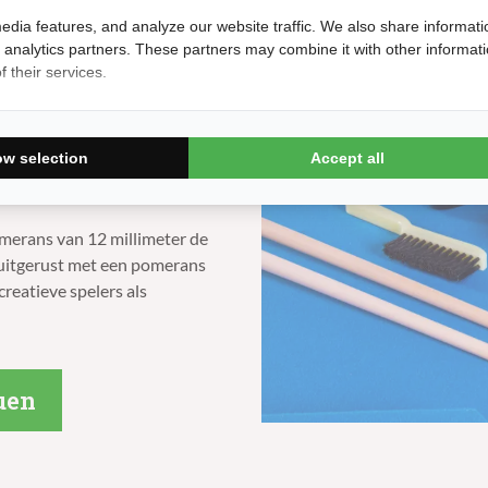
edia features, and analyze our website traffic. We also share informati
d analytics partners. These partners may combine it with other informat
ngrijk bij het kiezen van de
 their services.
 diameter voor de pomerans
n ook. Over het algemeen geldt
eschoten, terwijl een bredere
ow selection
Accept all
rs die graag effect spelen,
pomerans van 12 millimeter de
 uitgerust met een pomerans
reatieve spelers als
uen