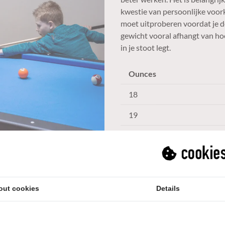
kwestie van persoonlijke voork
moet uitproberen voordat je de
gewicht vooral afhangt van hoe
in je stoot legt.
Ounces
18
19
20
21
out cookies
Details