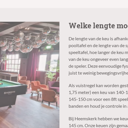
Welke lengte moe
De lengte van de keu is afhanke
pooltafel en de lengte van de 
speeltafel, hoe langer de keu m
van de keu ongeveer even lang 
de speler. Deze eenvoudige fys
juist te weinig bewegingsvrijhe
Als vuistregel kan worden ges
1,75 meter) een keu van 140-
145-150 cm voor een 8ft speelt
banden en houd je controle in a
Bij Heemskerk hebben we keuen
145 cm. Onze keuen zijn gema