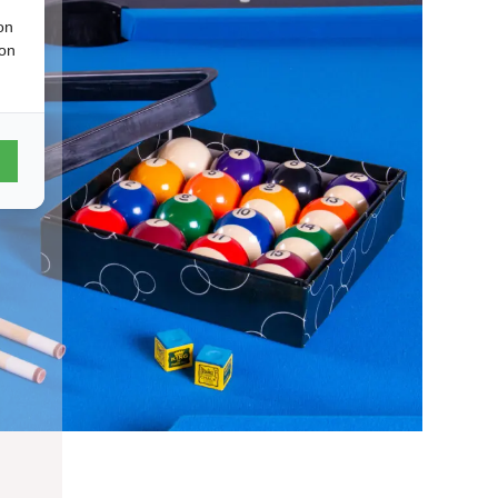
on
ion