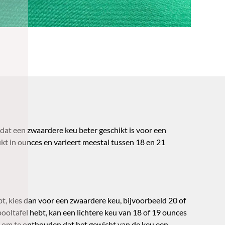
 dat een zwaardere keu beter geschikt is voor een
ukt in ounces en varieert meestal tussen 18 en 21
ebt, kies dan voor een zwaardere keu, bijvoorbeeld 20 of
pooltafel hebt, kan een lichtere keu van 18 of 19 ounces
jk om te onthouden dat het gewicht van de keu een