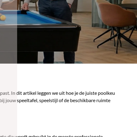
ast. In dit artikel leggen we uit hoe je de juiste poolkeu
j jouw speeltafel, speelstijl of de beschikbare ruimte
gte die wordt gebruikt in de meeste professionele