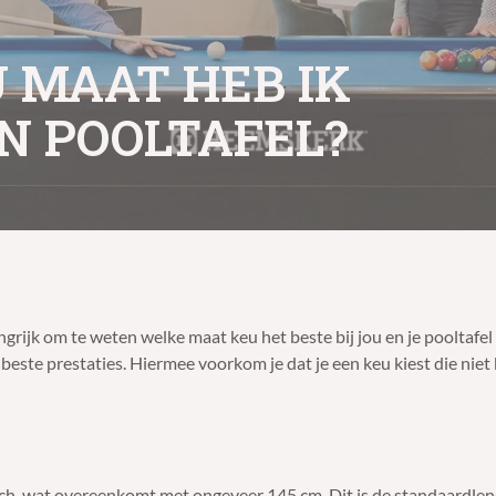
 MAAT HEB IK
N POOLTAFEL?
grijk om te weten welke maat keu het beste bij jou en je pooltafel p
ste prestaties. Hiermee voorkom je dat je een keu kiest die niet bi
nch, wat overeenkomt met ongeveer 145 cm. Dit is de standaardlen