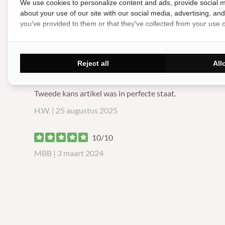
We use cookies to personalize content and ads, provide social m
bak besteld. Deze is keurig geleverd me
about your use of our site with our social media, advertising, an
Zeer goede respons
you've provided to them or that they've collected from your use of
Tjitte | 7 december 2025
Reject all
All
9/10
Tweede kans artikel was in perfecte sta
Tweede kans artikel was in perfecte staat.
H.W. | 25 augustus 2025
10/10
MBB | 3 maart 2024