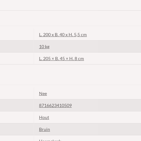
L. 200 x B. 40 x H. 5,5 cm
10 kg
L. 205 × B. 45 × H. 8 cm
Nee
8716623410509
Hout
Bruin