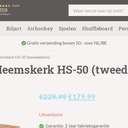
l
Biljart
Airhockey
Sjoelen
Shuffleboard
Per
Gratis verzending boven 50,- voor NL/BE
eemskerk HS-50 (tweedekans)
 Heemskerk HS-50 (twee
Oorspronkelijke
Huidige
€
229.99
€
179.99
prijs
prijs
Uitverkocht
was:
is:
Garantie: 2 Jaar fabrieksgarantie