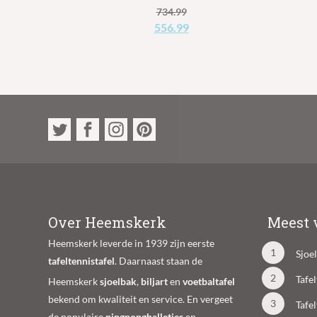
734.99
Oorspronkelijke
Huidige
556.99
prijs
prijs
was:
is:
€734.99.
€556.99.
Over Heemskerk
Meest 
Heemskerk leverde in 1939 zijn eerste
Sjoe
tafeltennistafel
. Daarnaast staan de
Tafe
Heemskerk
sjoelbak
,
biljart
en
voetbaltafel
bekend om kwaliteit en service. En vergeet
Tafe
de populaire
pingpongballetjes
en