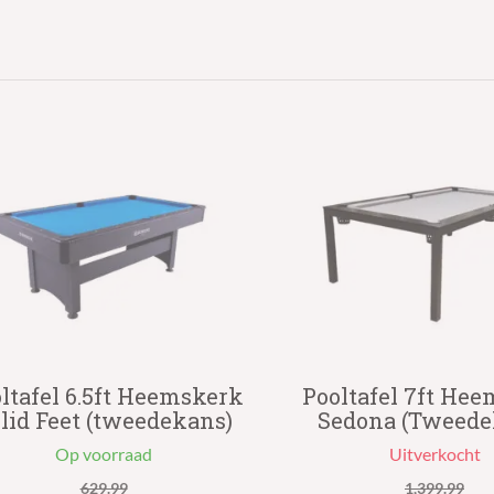
ltafel 6.5ft Heemskerk
Pooltafel 7ft He
lid Feet (tweedekans)
Sedona (Tweede
Op voorraad
Uitverkocht
629.99
1,399.99