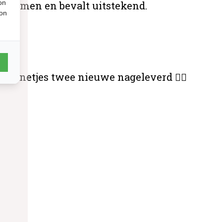
on
k genomen en bevalt uitstekend.
ion
zijn netjes twee nieuwe nageleverd 👌🏻