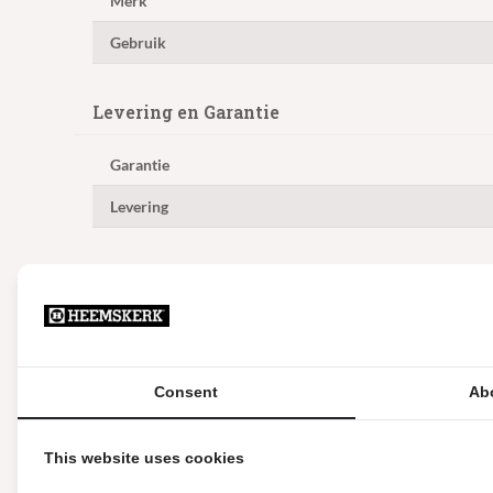
Merk
Gebruik
Levering en Garantie
Garantie
Levering
Reviews
Consent
Ab
10/10
This website uses cookies
Foto gevraagd van tweede kans sjoelba