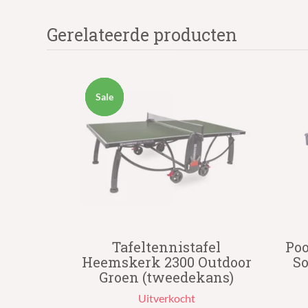
Gerelateerde producten
Sale
Sale
Sale
Sale
Tafeltennistafel
Poo
Heemskerk 2300 Outdoor
So
Groen (tweedekans)
Uitverkocht