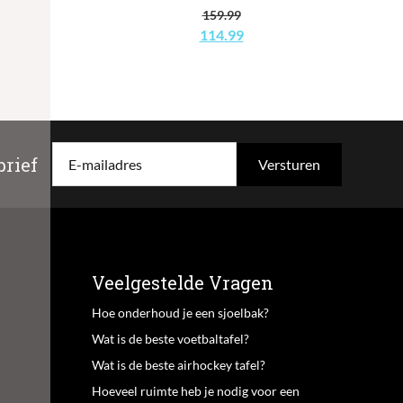
lijke
dige
159.99
Oorspronkelijke
Huidige
114.99
s
prijs
prijs
was:
is:
9.99.
€159.99.
€114.99.
rief
E-mailadres
Veelgestelde Vragen
Hoe onderhoud je een sjoelbak?
Wat is de beste voetbaltafel?
Wat is de beste airhockey tafel?
Hoeveel ruimte heb je nodig voor een