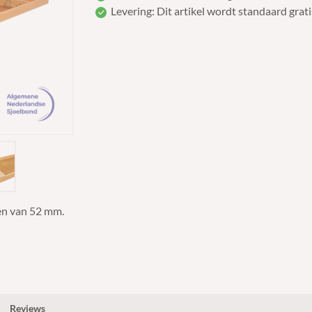
€229.99.
€179.99.
Levering: Dit artikel wordt standaard grati
ven van 52 mm
.
Reviews