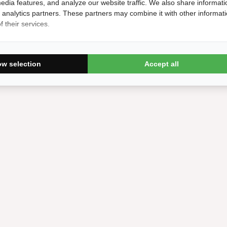
edia features, and analyze our website traffic. We also share informati
t juiste leverinfo. De bak is direct in gebrui
d analytics partners. These partners may combine it with other informat
 their services.
ow selection
Accept all
at. Er zat een barst in één steen en daarvoor 