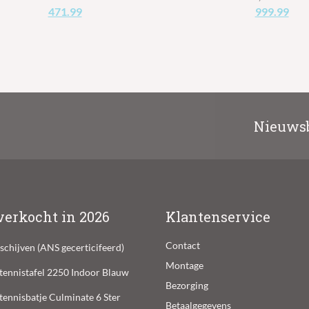
Oorspronkelijke
Huidige
Oorspronke
Hui
471.99
999.99
prijs
prijs
prijs
prij
was:
is:
was:
is:
€629.99.
€471.99.
€1,399.99.
€99
Nieuwsb
verkocht in 2026
Klantenservice
Contact
lschijven (ANS gecerticifeerd)
Montage
ltennistafel 2250 Indoor Blauw
Bezorging
ltennisbatje Culminate 6 Ster
Betaalgegevens