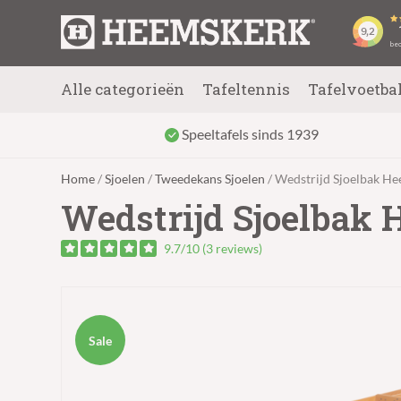
Alle categorieën
Tafeltennis
Tafelvoetba
Speeltafels sinds 1939
Home
/
Sjoelen
/
Tweedekans Sjoelen
/ Wedstrijd Sjoelbak H
Wedstrijd Sjoelbak
9.7/10 (3 reviews)
Sale