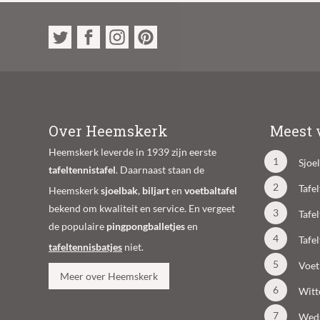
Over Heemskerk
Meest 
Heemskerk leverde in 1939 zijn eerste
Sjoe
tafeltennistafel
. Daarnaast staan de
Tafe
Heemskerk
sjoelbak
,
biljart
en
voetbaltafel
bekend om kwaliteit en service. En vergeet
Tafe
de populaire
pingpongballetjes
en
Tafe
tafeltennisbatjes
niet.
Voet
Meer over Heemskerk
Witt
Weds