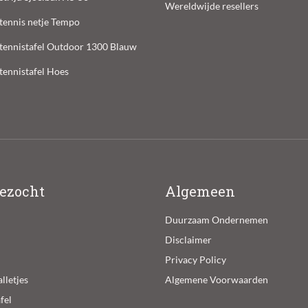
Wereldwijde resellers
ltennis netje Tempo
ltennistafel Outdoor 1300 Blauw
ltennistafel Hoes
ezocht
Algemeen
Duurzaam Ondernemen
Disclaimer
Privacy Policy
lletjes
Algemene Voorwaarden
fel