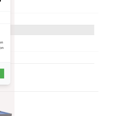
on
ion