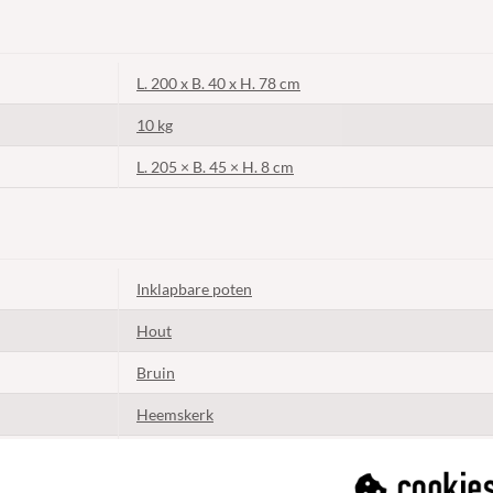
L. 200 x B. 40 x H. 78 cm
10 kg
L. 205 × B. 45 × H. 8 cm
Inklapbare poten
Hout
Bruin
Heemskerk
Professioneel gebruik