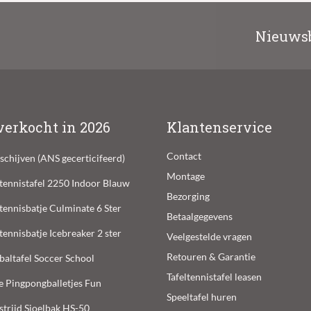
Nieuwsb
verkocht in 2026
Klantenservice
Contact
lschijven (ANS gecerticifeerd)
Montage
ltennistafel 2250 Indoor Blauw
Bezorging
ltennisbatje Culminate 6 Ster
Betaalgegevens
ltennisbatje Icebreaker 2 ster
Veelgestelde vragen
Retouren & Garantie
baltafel Soccer School
Tafeltennistafel leasen
e Pingpongballetjes Fun
Speeltafel huren
trijd Sjoelbak HS-50