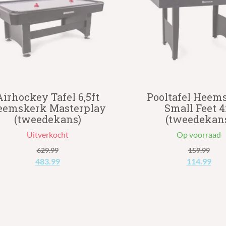
Airhockey Tafel 6,5ft
Pooltafel Heem
eemskerk Masterplay
Small Feet 4
(tweedekans)
(tweedekan
Uitverkocht
Op voorraad
629.99
159.99
Oorspronkelijke
Huidige
Oorspronke
Hui
483.99
114.99
prijs
prijs
prijs
prij
was:
is:
was:
is:
€629.99.
€483.99.
€159.99.
€11