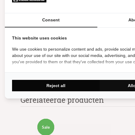
Levering en Garantie
Consent
Ab
Garantie
Levering
This website uses cookies
We use cookies to personalize content and ads, provide social m
Meer
about your use of our site with our social media, advertising, an
you've provided to them or that they've collected from your use of
Hoeveelheid
Reject all
All
Gerelateerde producten
Sale
Sale
Sale
Sale