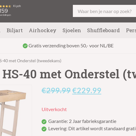
l
Biljart
Airhockey
Sjoelen
Shuffleboard
Per
Gratis verzending boven 50,- voor NL/BE
S-40 met Onderstel (tweedekans)
 HS-40 met Onderstel (
Oorspronkelijke
Huidige
€
299.99
€
229.99
prijs
prijs
Uitverkocht
was:
is:
Garantie: 2 Jaar fabrieksgarantie
€299.99.
€229.99.
Levering: Dit artikel wordt standaard grati