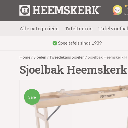
Alle categorieën
Tafeltennis
Tafelvoetba
Speeltafels sinds 1939
Home
/
Sjoelen
/
Tweedekans Sjoelen
/ Sjoelbak Heemskerk H
Sjoelbak Heemskerk
Sale