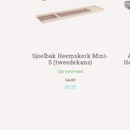
Sjoelbak Heemskerk Mini-
S (tweedekans)
H
Op voorraad
54.99
Oorspronkelijke
Huidige
45.99
prijs
prijs
was:
is:
€54.99.
€45.99.