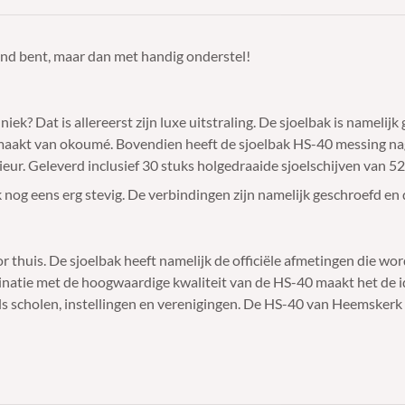
nd bent, maar dan met handig onderstel!
k? Dat is allereerst zijn luxe uitstraling. De sjoelbak is namel
gemaakt van okoumé. Bovendien heeft de sjoelbak HS-40 messing na
ieur. Geleverd inclusief 30 stuks holgedraaide sjoelschijven van 
nog eens erg stevig. De verbindingen zijn namelijk geschroefd en da
oor thuis. De sjoelbak heeft namelijk de officiële afmetingen di
mbinatie met de hoogwaardige kwaliteit van de HS-40 maakt het de i
s scholen, instellingen en verenigingen. De HS-40 van Heemskerk is 