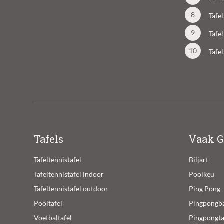
Tafe
Tafe
Tafe
Tafels
Vaak G
Tafeltennistafel
Biljart
Tafeltennistafel indoor
Poolkeu
Tafeltennistafel outdoor
Ping Pong
Pooltafel
Pingpongba
Voetbaltafel
Pingpongta