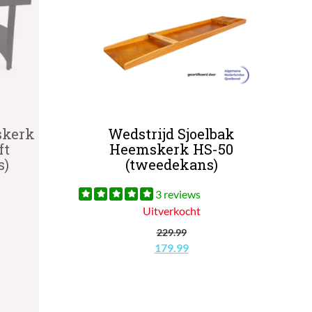
skerk
Wedstrijd Sjoelbak
ft
Heemskerk HS-50
s)
(tweedekans)
3 reviews
Uitverkocht
lijke
dige
229.99
s
Oorspronkelijke
Huidige
179.99
prijs
prijs
4.99.
was:
is:
€229.99.
€179.99.