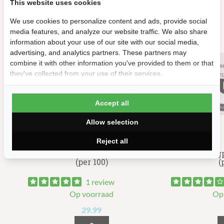
This website uses cookies
Andere suggesties…
We use cookies to personalize content and ads, provide social
media features, and analyze our website traffic. We also share
information about your use of our site with our social media,
advertising, and analytics partners. These partners may
combine it with other information you've provided to them or that
they've collected from your use of their services.
Accept all
Allow selection
Reject all
n
Zwarte Pingpongballetjes Fun
Witte Pingp
(per 100)
(
1 review
Op voorraad
Op
29.99