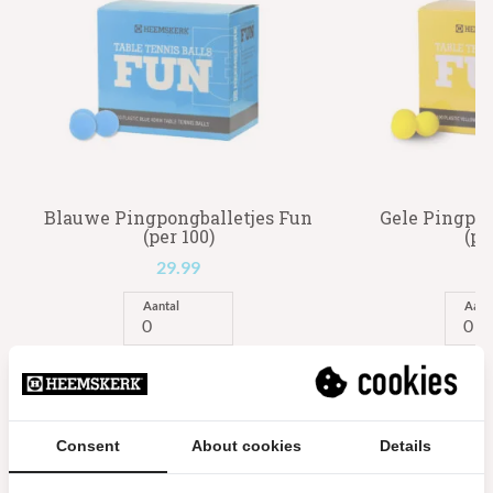
Blauwe Pingpongballetjes Fun
Gele Pingpon
(per 100)
(pe
29.99
2
Aantal
Aant
Meer info
Consent
About cookies
Details