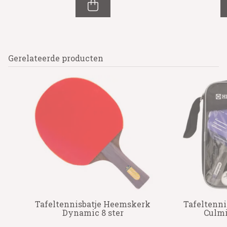
Gerelateerde producten
rk
Tafeltennisbatje Heemskerk
Tafeltenn
Dynamic 8 ster
Culmi