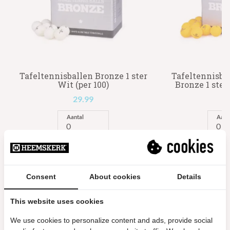
Tafeltennisballen Bronze 1 ster
Tafeltennisb
Wit (per 100)
Bronze 1 ster 
29.99
2
Aantal
Aant
Meer info
Consent
About cookies
Details
This website uses cookies
Andere suggesties…
We use cookies to personalize content and ads, provide social