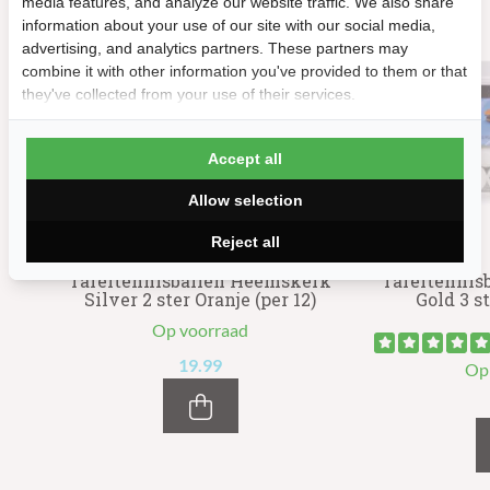
media features, and analyze our website traffic. We also share
information about your use of our site with our social media,
advertising, and analytics partners. These partners may
combine it with other information you've provided to them or that
they've collected from your use of their services.
Accept all
Allow selection
Reject all
rk
Tafeltennisballen Heemskerk
Tafeltennis
)
Silver 2 ster Oranje (per 12)
Gold 3 st
Op voorraad
19.99
Op