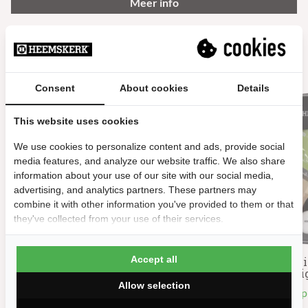
Meer info
Gerelateerde producten
Consent
About cookies
Details
This website uses cookies
We use cookies to personalize content and ads, provide social
media features, and analyze our website traffic. We also share
information about your use of our site with our social media,
advertising, and analytics partners. These partners may
combine it with other information you've provided to them or that
they've collected from your use of their services.
Accept all
l
Betonnen Tafeltennistafel Beta
Tafeltenn
Outdoor
Vig
Allow selection
Op voorraad
Op