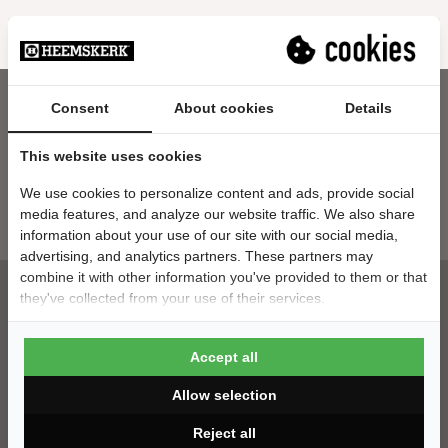
Consent
About cookies
Details
This website uses cookies
Nieuwsbrief
We use cookies to personalize content and ads, provide social
E-mailadres
media features, and analyze our website traffic. We also share
information about your use of our site with our social media,
advertising, and analytics partners. These partners may
combine it with other information you've provided to them or that
they've collected from your use of their services.
Klantenservice
Accept all
Contact
Allow selection
Montage
Bezorging
Reject all