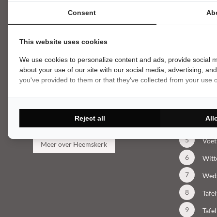
Consent
Ab
This website uses cookies
Over Heemskerk
Meest 
We use cookies to personalize content and ads, provide social m
Heemskerk leverde in 1939 zijn eerste
about your use of our site with our social media, advertising, an
Sjoe
tafeltennistafel
. Daarnaast staan de
you've provided to them or that they've collected from your use of
Tafe
Heemskerk
sjoelbak
,
biljart
en
voetbaltafel
bekend om kwaliteit en service. En vergeet
Tafe
de populaire
pingpongballetjes
en
Reject all
All
Tafe
tafeltennisbatjes
niet.
Voet
Meer over Heemskerk
Witt
Weds
Tafe
Tafe