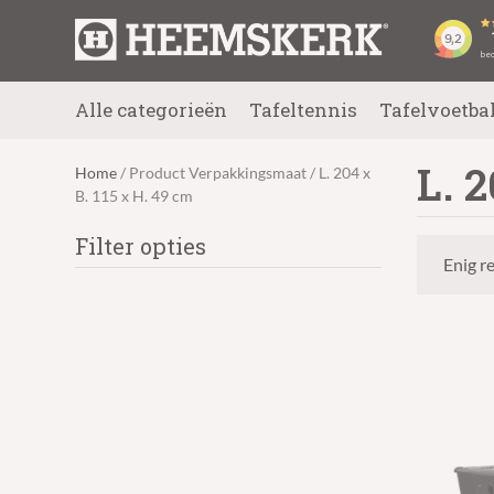
Alle categorieën
Tafeltennis
Tafelvoetba
L. 
Home
/ Product Verpakkingsmaat / L. 204 x
B. 115 x H. 49 cm
Filter opties
Enig r