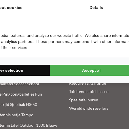
out cookies
Details
verkocht in 2026
Klantenservice
edia features, and analyze our website traffic. We also share informati
Contact
d analytics partners. These partners may combine it with other informat
lschijven (ANS gecerticifeerd)
 their services.
Montage
ltennistafel 2250 Indoor Blauw
Bezorging
ltennisbatje Culminate 6 Ster
Betaalgegevens
ow selection
Accept all
ltennisbatje Icebreaker 2 ster
Veelgestelde vragen
Retouren & Garantie
baltafel Soccer School
Tafeltennistafel leasen
e Pingpongballetjes Fun
Speeltafel huren
trijd Sjoelbak HS-50
Wereldwijde resellers
ltennis netje Tempo
ltennistafel Outdoor 1300 Blauw