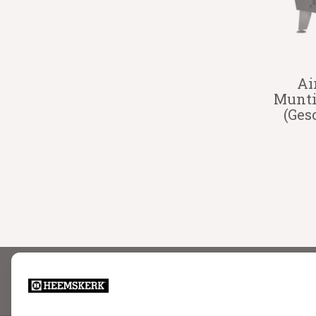
Ai
Munti
(Ges