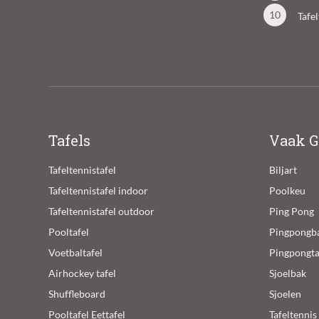
Tafe
Tafels
Vaak G
Tafeltennistafel
Biljart
Tafeltennistafel indoor
Poolkeu
Tafeltennistafel outdoor
Ping Pong
Pooltafel
Pingpongba
Voetbaltafel
Pingpongta
Airhockey tafel
Sjoelbak
Shuffleboard
Sjoelen
Pooltafel Eettafel
Tafeltennis