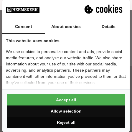
Consent
About cookies
Details
Nieuwsbrief
This website uses cookies
E-mailadres
We use cookies to personalize content and ads, provide social
media features, and analyze our website traffic. We also share
information about your use of our site with our social media,
advertising, and analytics partners. These partners may
combine it with other information you've provided to them or that
they've collected from your use of their services.
Klantenservice
Accept all
Contact
Montage
Allow selection
Bezorging
Betaalgegevens
Reject all
Veelgestelde vragen