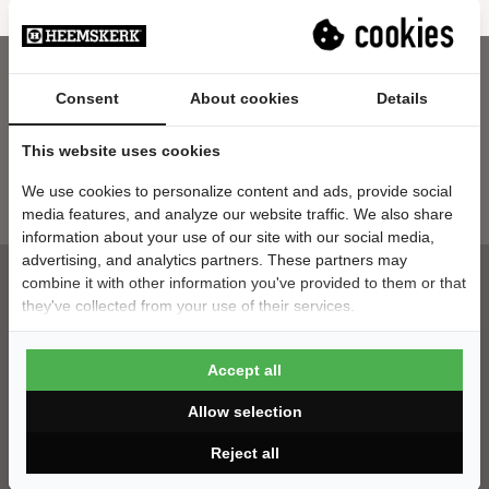
Consent
About cookies
Details
Nieuwsbrief
This website uses cookies
E-mailadres
We use cookies to personalize content and ads, provide social
media features, and analyze our website traffic. We also share
information about your use of our site with our social media,
advertising, and analytics partners. These partners may
combine it with other information you've provided to them or that
they've collected from your use of their services.
Klantenservice
Accept all
Contact
Montage
Allow selection
Bezorging
Betaalgegevens
Reject all
Veelgestelde vragen