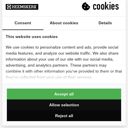
top
top
folkert | 7 november 2025
Consent
About cookies
Details
/10
This website uses cookies
Hans | 30 maart 2025
We use cookies to personalize content and ads, provide social
media features, and analyze our website traffic. We also share
information about your use of our site with our social media,
10/10
advertising, and analytics partners. These partners may
Heeft onze voorkeur.
combine it with other information you've provided to them or that
Degelijk en mooi
they've collected from your use of their services.
Antoon | 14 maart 2025
Accept all
Allow selection
Reject all