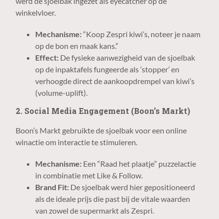
werd de sjoelbak ingezet als eyecatcher op de
winkelvloer.
Mechanisme:
“Koop Zespri kiwi’s, noteer je naam
op de bon en maak kans.”
Effect:
De fysieke aanwezigheid van de sjoelbak
op de inpaktafels fungeerde als ‘stopper’ en
verhoogde direct de aankoopdrempel van kiwi’s
(volume-uplift).
2. Social Media Engagement (Boon’s Markt)
Boon’s Markt gebruikte de sjoelbak voor een online
winactie om interactie te stimuleren.
Mechanisme:
Een “Raad het plaatje” puzzelactie
in combinatie met Like & Follow.
Brand Fit:
De sjoelbak werd hier gepositioneerd
als de ideale prijs die past bij de vitale waarden
van zowel de supermarkt als Zespri.