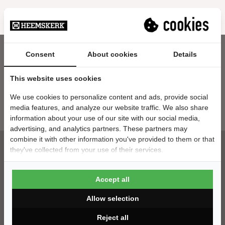
Consent
About cookies
Details
This website uses cookies
Nieuwsbrief
We use cookies to personalize content and ads, provide social
E-mailadres
media features, and analyze our website traffic. We also share
information about your use of our site with our social media,
advertising, and analytics partners. These partners may
combine it with other information you've provided to them or that
they've collected from your use of their services.
Klantenservice
Accept all
Contact
Allow selection
Montage
Bezorging
Reject all