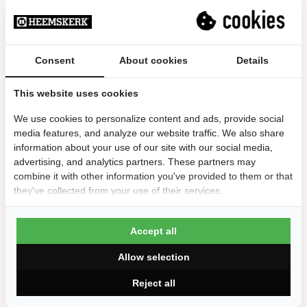
Reviews
10/10
We gebruiken het elke dag en onze tafel blijft
Consent
About cookies
Details
schoon en meest droog
Goed passende hoes
This website uses cookies
Lidia | 23 augustus 2024
We use cookies to personalize content and ads, provide social
media features, and analyze our website traffic. We also share
10/10
information about your use of our site with our social media,
prima
advertising, and analytics partners. These partners may
combine it with other information you've provided to them or that
prima
they've collected from your use of their services.
peter | 24 juni 2024
Accept all
Allow selection
Reject all