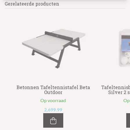
Gerelateerde producten
k
Betonnen Tafeltennistafel Beta
Tafeltennis
Outdoor
Silver 2 s
Op voorraad
Op
2,699.99