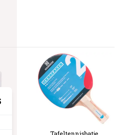
llen
Tafeltennisbatje