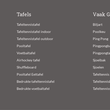
Tafels
Vaak G
Tafeltennistafel
Biljart
Tafeltennistafel indoor
Poolkeu
Tafeltennistafel outdoor
Ping Pong
Pooltafel
Pingpongba
Voetbaltafel
Pingpongta
Airhockey tafel
Sjoelbak
Shuffleboard
Sjoelen
Pooltafel Eettafel
Tafeltennis
Bedrukte tafeltennistafel
Tafeltennis
Bedrukte voetbaltafel
Tafeltennis