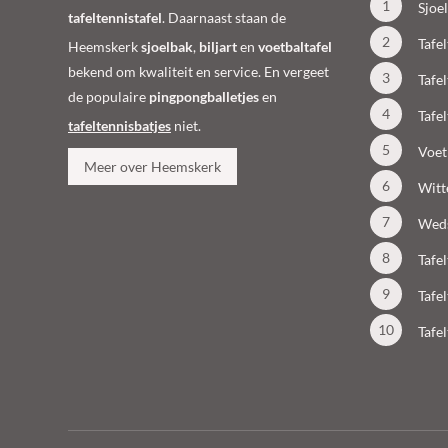
Sjoe
tafeltennistafel
. Daarnaast staan de
Tafe
Heemskerk
sjoelbak
,
biljart
en
voetbaltafel
bekend om kwaliteit en service. En vergeet
Tafe
de populaire
pingpongballetjes
en
Tafe
tafeltennisbatjes
niet.
Voet
Meer over Heemskerk
Witt
Weds
Tafe
Tafe
Tafe