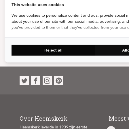
Novi 2400 Groen
This website uses cookies
Op voorraad
We use cookies to personalize content and ads, provide social m
about your use of our site with our social media, advertising, an
944.99
you've provided to them or that they've collected from your use of
Reject all
All
Over Heemskerk
Meest 
Heemskerk leverde in 1939 zijn eerste