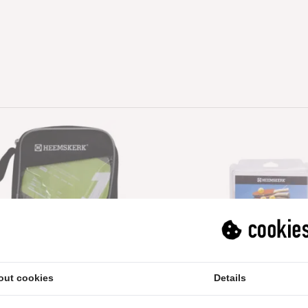
out cookies
Details
eltennisset Heemskerk
Tafeltennisba