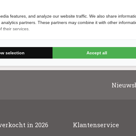
Vigor 1 ster
Heemskerk Bronze
Oranje (per 1
Op voorraad
edia features, and analyze our website traffic. We also share informati
Op voorraad
d analytics partners. These partners may combine it with other informat
9.99
 their services.
15.99
ow selection
Accept all
Nieuwsb
verkocht in 2026
Klantenservice