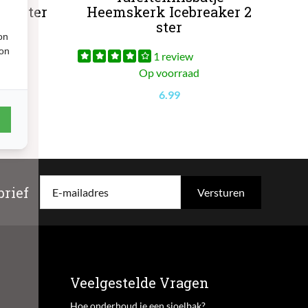
 1 ster
Heemskerk Icebreaker 2
2)
ster
on
ion
1 review
Op voorraad
6.99
rief
E-mailadres
Veelgestelde Vragen
Hoe onderhoud je een sjoelbak?