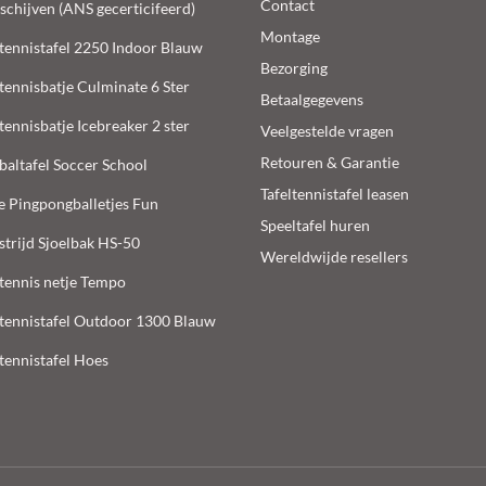
Contact
lschijven (ANS gecerticifeerd)
Montage
ltennistafel 2250 Indoor Blauw
Bezorging
ltennisbatje Culminate 6 Ster
Betaalgegevens
ltennisbatje Icebreaker 2 ster
Veelgestelde vragen
Retouren & Garantie
baltafel Soccer School
Tafeltennistafel leasen
e Pingpongballetjes Fun
Speeltafel huren
trijd Sjoelbak HS-50
Wereldwijde resellers
ltennis netje Tempo
ltennistafel Outdoor 1300 Blauw
ltennistafel Hoes