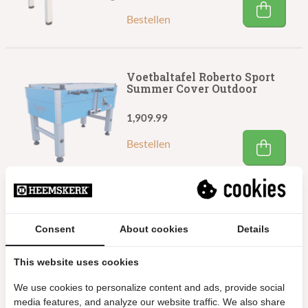
Bestellen
Voetbaltafel Roberto Sport
Summer Cover Outdoor
1,909.99
Bestellen
Voetbaltafel Roberto Sport
Summer Free Cover Outdoor
Consent
About cookies
Details
1,469.99
This website uses cookies
Bestellen
We use cookies to personalize content and ads, provide social
media features, and analyze our website traffic. We also share