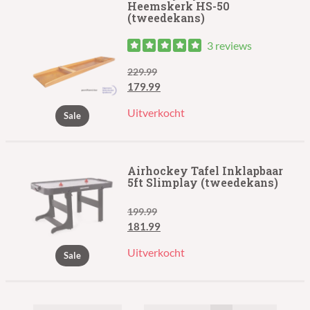
Heemskerk HS-50
(tweedekans)
3 reviews
229.99
Oorspronkelijke
Huidige
179.99
prijs
prijs
Uitverkocht
Sale
was:
is:
€229.99.
€179.99.
Airhockey Tafel Inklapbaar
5ft Slimplay (tweedekans)
199.99
Oorspronkelijke
Huidige
181.99
prijs
prijs
Uitverkocht
Sale
was:
is:
€199.99.
€181.99.