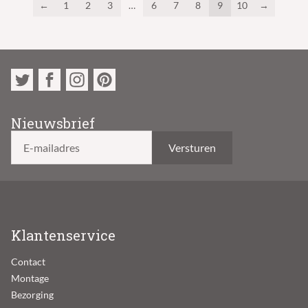
←
1
2
3
…
6
7
8
9
10
→
Nieuwsbrief
E-mailadres
Klantenservice
Contact
Montage
Bezorging